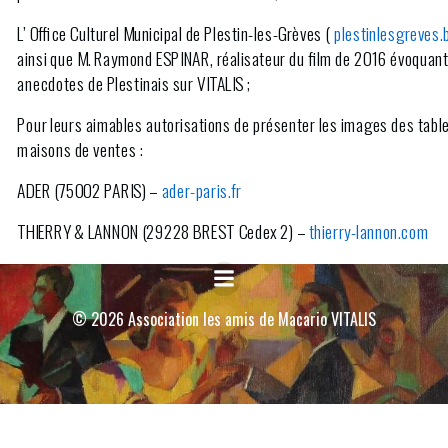
L’
Office Culturel Municipal de Plestin-les-Grèves
(
plestinlesgreves
ainsi que M.
Raymond ESPINAR
, réalisateur du film de 2016 évoquant
anecdotes de Plestinais sur VITALIS ;
Pour leurs aimables autorisations de présenter les images des table
maisons de ventes :
ADER
(75002 PARIS) –
ader-paris.fr
THIERRY & LANNON
(29228 BREST Cedex 2) –
thierry-lannon.com
BOISGIRARD-ANTONINI
(75009 PARIS) –
boisgirard-antonini.com
PESTEL-DEBORD
(75009 PARIS) –
pestel-debord.com
© 2026 Association les amis de Macario VITALIS