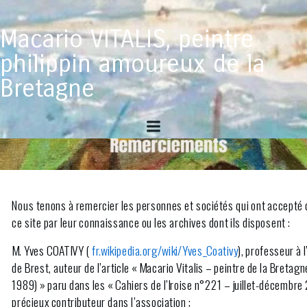
Aller
au
Macario VITALIS, peintre
contenu
philippin amoureux de la
Bretagne
Nous tenons à remercier les personnes et sociétés qui ont accepté d
ce site par leur connaissance ou les archives dont ils disposent :
M.
Yves COATIVY
(
fr.wikipedia.org/wiki/Yves_Coativy
), professeur à 
de Brest, auteur de l’article « Macario Vitalis – peintre de la Bretag
1989) » paru dans les « Cahiers de l’Iroise n°221 – juillet-décembre 
précieux contributeur dans l’association ;