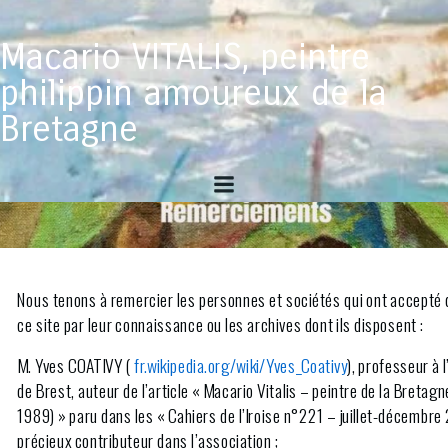
Aller
au
Macario VITALIS, peintre
contenu
philippin amoureux de la
Bretagne
Nous tenons à remercier les personnes et sociétés qui ont accepté d
ce site par leur connaissance ou les archives dont ils disposent :
M.
Yves COATIVY
(
fr.wikipedia.org/wiki/Yves_Coativy
), professeur à 
de Brest, auteur de l’article « Macario Vitalis – peintre de la Bretag
1989) » paru dans les « Cahiers de l’Iroise n°221 – juillet-décembre 
précieux contributeur dans l’association ;