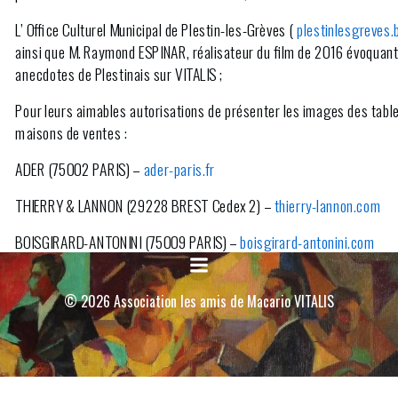
L’
Office Culturel Municipal de Plestin-les-Grèves
(
plestinlesgreves
ainsi que M.
Raymond ESPINAR
, réalisateur du film de 2016 évoquant
anecdotes de Plestinais sur VITALIS ;
Pour leurs aimables autorisations de présenter les images des table
maisons de ventes :
ADER
(75002 PARIS) –
ader-paris.fr
THIERRY & LANNON
(29228 BREST Cedex 2) –
thierry-lannon.com
BOISGIRARD-ANTONINI
(75009 PARIS) –
boisgirard-antonini.com
PESTEL-DEBORD
(75009 PARIS) –
pestel-debord.com
© 2026 Association les amis de Macario VITALIS