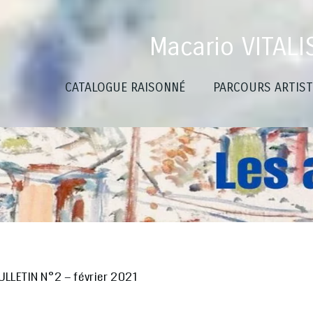
Aller
au
Macario VITALI
contenu
CATALOGUE RAISONNÉ
PARCOURS ARTIST
ULLETIN N°2 – février 2021