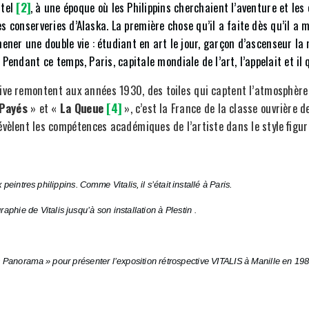
stel
[2]
, à une époque où les Philippins cherchaient l’aventure et les
conserveries d’Alaska. La première chose qu’il a faite dès qu’il a mi
 mener une double vie : étudiant en art le jour, garçon d’ascenseur la
endant ce temps, Paris, capitale mondiale de l’art, l’appelait et il
ive remontent aux années 1930, des toiles qui captent l’atmosphère 
Payés
» et «
La Queue
[4]
», c’est la France de la classe ouvrière 
évèlent les compétences académiques de l’artiste dans le style figur
tres philippins. Comme Vitalis, il s’était installé à Paris.
phie de Vitalis jusqu’à son installation à Plestin
.
« Panorama » pour présenter l’exposition rétrospective VITALIS à Manille en 198