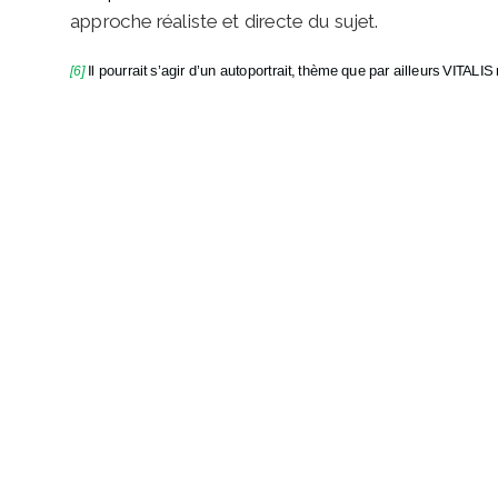
approche réaliste et directe du sujet.
[6
]
Il pourrait s’agir d’un autoportrait, thème que par ailleurs VITALI