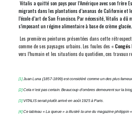
Vitalis a quitté son pays pour l’Amérique avec son frère E
migrants dans les plantations d’ananas de Californie et les 
l’école d’art de San Francisco. Par nécessité, Vitalis a dû
s’imposant un régime alimentaire à base de crème glacée. P
Les premières peintures présentées dans cette rétrospect
comme de ses paysages urbains. Les foules des «
Congés 
vers l’humain et les situations du quotidien, ces travaux r
[1
]
Juan Luna (1857-1899) est considéré comme un des plus fameux pein
[2
]
Cela n’est pas certain. Beaucoup d’ombres demeurent sur la biogra
[3
]
VITALIS serait plutôt arrivé en août 1925 à Paris.
[4
]
Ce tableau « La queue » a illustré la une du magazine philippin 