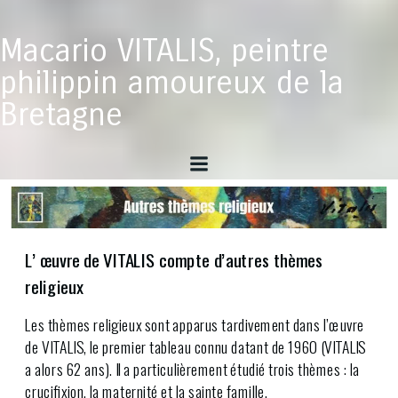
Aller
au
Macario VITALIS, peintre
contenu
philippin amoureux de la
Bretagne
L’ œuvre de VITALIS compte d’autres thèmes
religieux
Les thèmes religieux sont apparus tardivement dans l’œuvre
de VITALIS, le premier tableau connu datant de 1960 (VITALIS
a alors 62 ans). Il a particulièrement étudié trois thèmes : la
crucifixion, la maternité et la sainte famille.