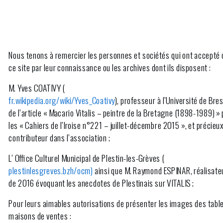
Nous tenons à remercier les personnes et sociétés qui ont accepté d
ce site par leur connaissance ou les archives dont ils disposent :
M.
Yves COATIVY
(
fr.wikipedia.org/wiki/Yves_Coativy
), professeur à l’Université de Bre
de l’article « Macario Vitalis – peintre de la Bretagne (1898-1989) »
les « Cahiers de l’Iroise n°221 – juillet-décembre 2015 », et précieu
contributeur dans l’association ;
L’
Office Culturel Municipal de Plestin-les-Grèves
(
plestinlesgreves.bzh/ocm)
ainsi que M.
Raymond ESPINAR
, réalisate
de 2016 évoquant les anecdotes de Plestinais sur VITALIS ;
Pour leurs aimables autorisations de présenter les images des table
maisons de ventes :